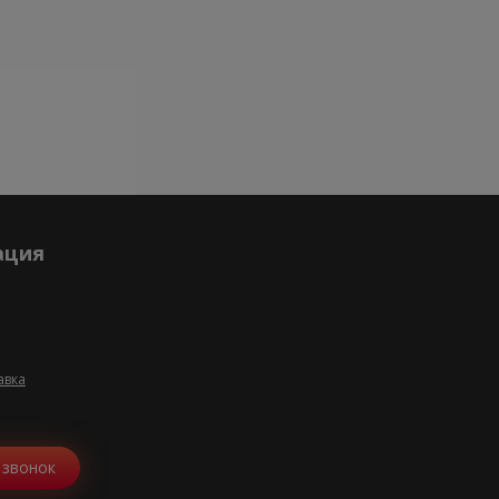
ация
авка
 звонок