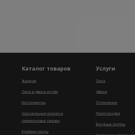
Каталог товаров
Услуги
Жалюзи
Окна
Окна и двери из пвх
Двери
Инструменты
Остекление
Аэрозольные краски и
Перегородки
силиконовые смазки
Входные группы
Клейкие ленты